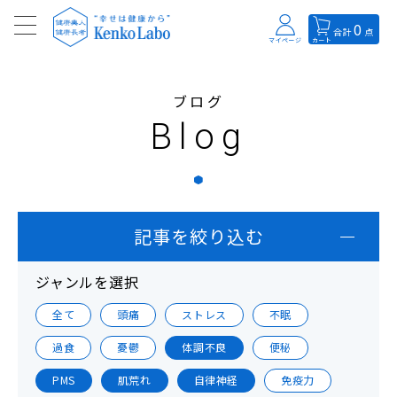
0
合計
点
マイページ
カート
ブログ
Blog
記事を絞り込む
ジャンルを選択
全て
頭痛
ストレス
不眠
過食
憂鬱
体調不良
便秘
PMS
肌荒れ
自律神経
免疫力