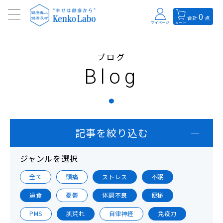
0
合計
点
マイページ
カート
ブログ
Blog
記事を絞り込む
ジャンルを選択
全て
頭痛
ストレス
不眠
過食
憂鬱
体調不良
便秘
PMS
肌荒れ
自律神経
免疫力