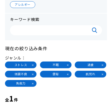
アレルギー
キーワード検索
現在の絞り込み条件
ジャンル
ストレス
不眠
過食
体調不良
便秘
肌荒れ
免疫力
1
全
件