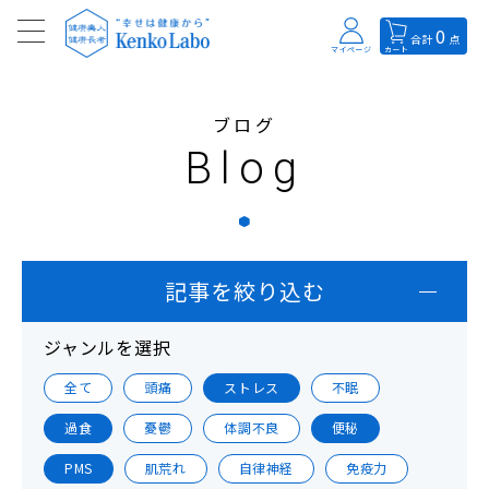
0
合計
点
マイページ
カート
ブログ
Blog
記事を絞り込む
ジャンルを選択
全て
頭痛
ストレス
不眠
過食
憂鬱
体調不良
便秘
PMS
肌荒れ
自律神経
免疫力