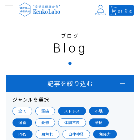
0
合計
点
マイページ
カート
ブログ
Blog
記事を絞り込む
ジャンルを選択
全て
頭痛
ストレス
不眠
過食
憂鬱
体調不良
便秘
PMS
肌荒れ
自律神経
免疫力