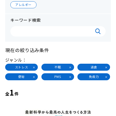
アレルギー
キーワード検索
現在の絞り込み条件
ジャンル
ストレス
不眠
過食
便秘
PMS
免疫力
1
全
件