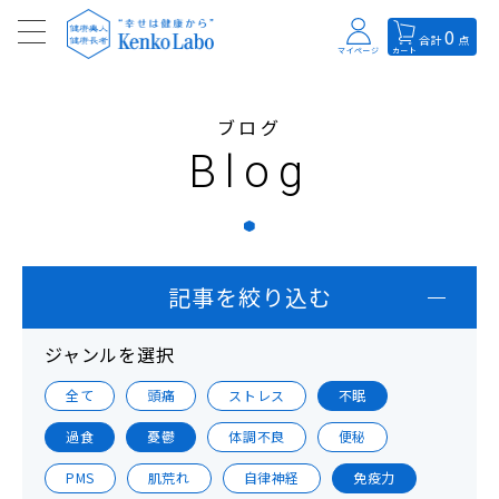
0
合計
点
マイページ
カート
ブログ
Blog
記事を絞り込む
ジャンルを選択
全て
頭痛
ストレス
不眠
過食
憂鬱
体調不良
便秘
PMS
肌荒れ
自律神経
免疫力