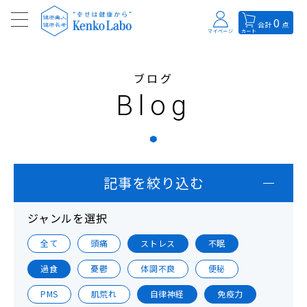
0
合計
点
マイページ
カート
ブログ
Blog
記事を絞り込む
ジャンルを選択
全て
頭痛
ストレス
不眠
過食
憂鬱
体調不良
便秘
PMS
肌荒れ
自律神経
免疫力