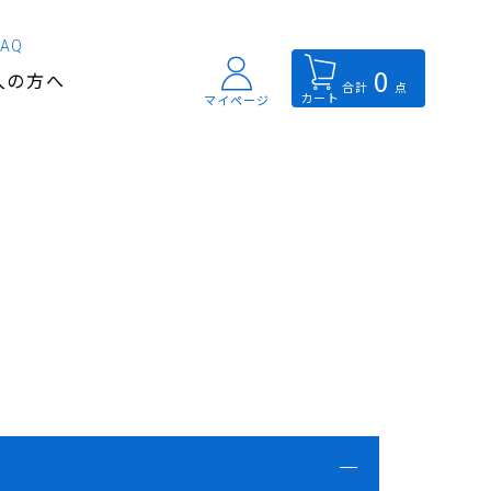
FAQ
0
入の方へ
合計
点
カート
マイページ