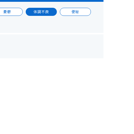
憂鬱
体調不良
便秘