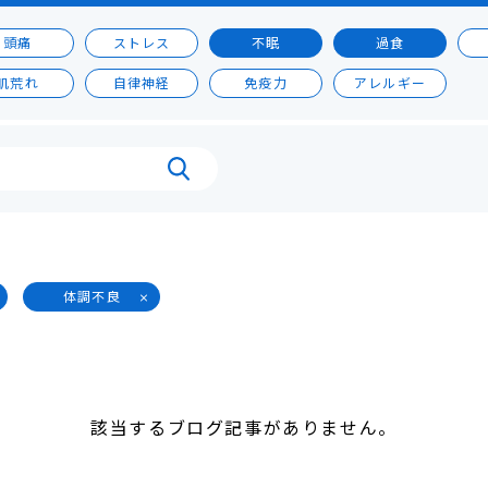
頭痛
ストレス
不眠
過食
肌荒れ
自律神経
免疫力
アレルギー
体調不良
該当するブログ記事がありません。