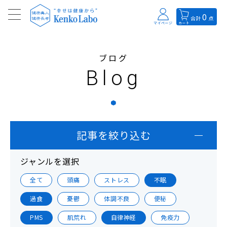
0
合計
点
マイページ
カート
ブログ
Blog
記事を絞り込む
ジャンルを選択
全て
頭痛
ストレス
不眠
過食
憂鬱
体調不良
便秘
PMS
肌荒れ
自律神経
免疫力