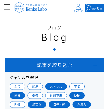
0
合計
点
マイページ
カート
ブログ
Blog
記事を絞り込む
ジャンルを選択
全て
頭痛
ストレス
不眠
過食
憂鬱
体調不良
便秘
PMS
肌荒れ
自律神経
免疫力