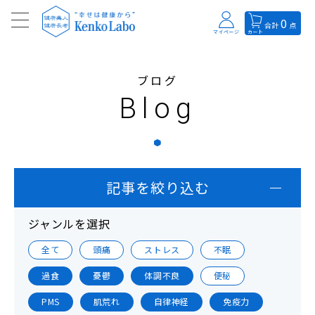
0
合計
点
マイページ
カート
ブログ
Blog
記事を絞り込む
ジャンルを選択
全て
頭痛
ストレス
不眠
過食
憂鬱
体調不良
便秘
PMS
肌荒れ
自律神経
免疫力