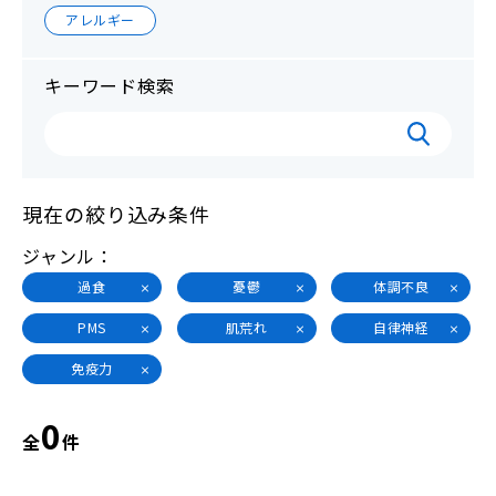
アレルギー
キーワード検索
現在の絞り込み条件
ジャンル
過食
憂鬱
体調不良
PMS
肌荒れ
自律神経
免疫力
0
全
件