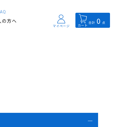
FAQ
0
入の方へ
合計
点
カート
マイページ