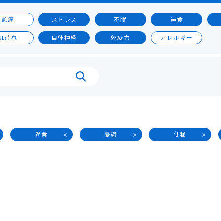
頭痛
ストレス
不眠
過食
肌荒れ
自律神経
免疫力
アレルギー
過食
憂鬱
便秘