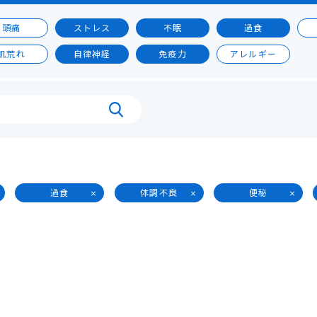
頭痛
ストレス
不眠
過食
肌荒れ
自律神経
免疫力
アレルギー
過食
体調不良
便秘