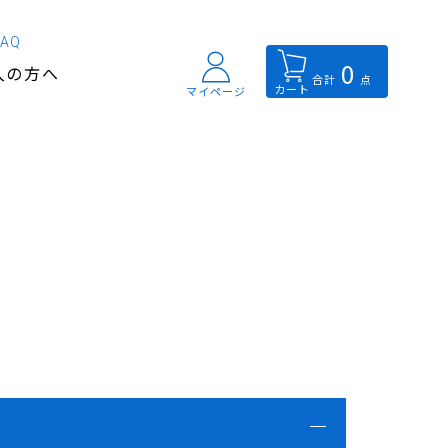
FAQ
0
入の方へ
合計
点
カート
マイページ