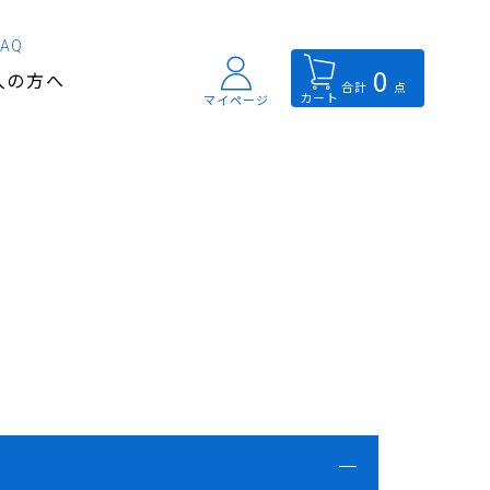
FAQ
0
入の方へ
合計
点
カート
マイページ