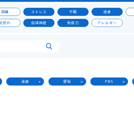
頭痛
ストレス
不眠
過食
肌荒れ
自律神経
免疫力
アレルギー
過食
便秘
PMS