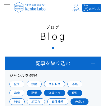
0
合計
点
マイページ
カート
ブログ
Blog
記事を絞り込む
ジャンルを選択
全て
頭痛
ストレス
不眠
過食
憂鬱
体調不良
便秘
PMS
肌荒れ
自律神経
免疫力