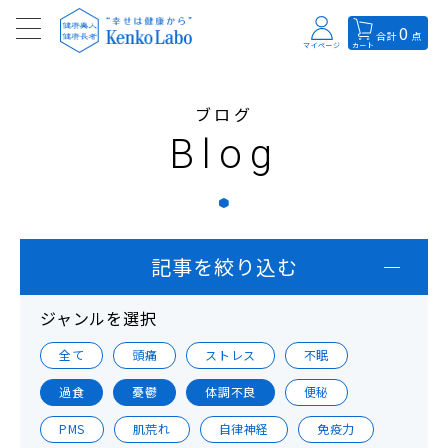
0
合計
点
マイページ
カート
ブログ
Blog
記事を絞り込む
ジャンルを選択
全て
頭痛
ストレス
不眠
過食
憂鬱
体調不良
便秘
PMS
肌荒れ
自律神経
免疫力