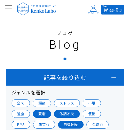
0
合計
点
マイページ
カート
ブログ
Blog
記事を絞り込む
ジャンルを選択
全て
頭痛
ストレス
不眠
過食
憂鬱
体調不良
便秘
PMS
肌荒れ
自律神経
免疫力