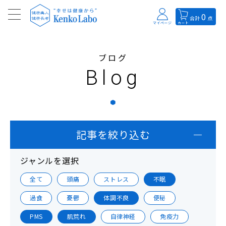
0
合計
点
マイページ
カート
ブログ
Blog
記事を絞り込む
ジャンルを選択
全て
頭痛
ストレス
不眠
過食
憂鬱
体調不良
便秘
PMS
肌荒れ
自律神経
免疫力