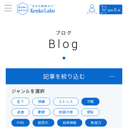
0
合計
点
マイページ
カート
ブログ
Blog
記事を絞り込む
ジャンルを選択
全て
頭痛
ストレス
不眠
過食
憂鬱
体調不良
便秘
PMS
肌荒れ
自律神経
免疫力