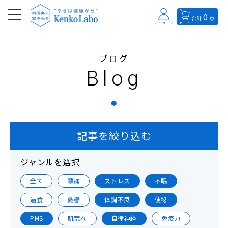
0
合計
点
マイページ
カート
ブログ
Blog
記事を絞り込む
ジャンルを選択
全て
頭痛
ストレス
不眠
過食
憂鬱
体調不良
便秘
PMS
肌荒れ
自律神経
免疫力