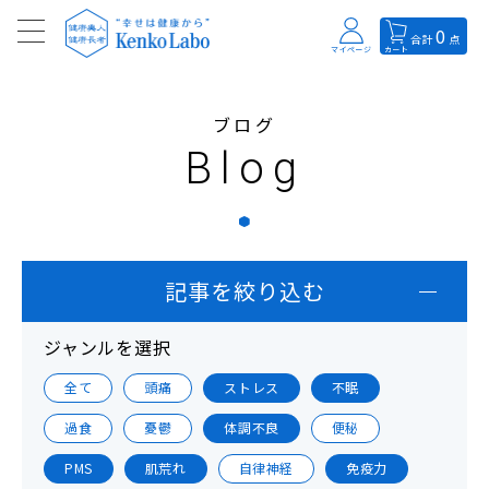
0
合計
点
マイページ
カート
ブログ
Blog
記事を絞り込む
ジャンルを選択
全て
頭痛
ストレス
不眠
過食
憂鬱
体調不良
便秘
PMS
肌荒れ
自律神経
免疫力