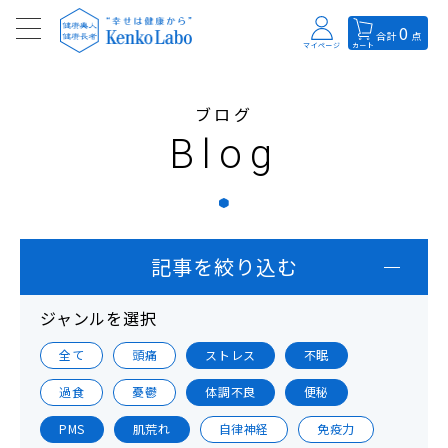
0
合計
点
マイページ
カート
ブログ
Blog
記事を絞り込む
ジャンルを選択
全て
頭痛
ストレス
不眠
過食
憂鬱
体調不良
便秘
PMS
肌荒れ
自律神経
免疫力