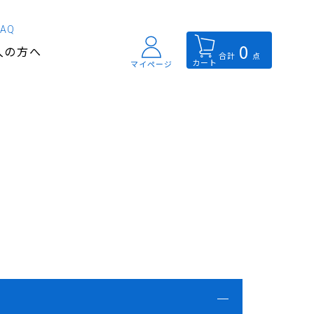
FAQ
0
入の方へ
合計
点
カート
マイページ