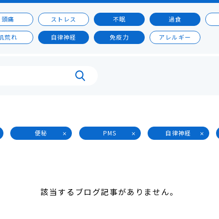
頭痛
ストレス
不眠
過食
肌荒れ
自律神経
免疫力
アレルギー
便秘
PMS
自律神経
該当するブログ記事がありません。