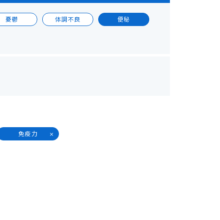
憂鬱
体調不良
便秘
免疫力