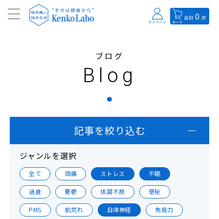
0
合計
点
マイページ
カート
ブログ
Blog
記事を絞り込む
ジャンルを選択
全て
頭痛
ストレス
不眠
過食
憂鬱
体調不良
便秘
PMS
肌荒れ
自律神経
免疫力