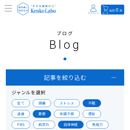
0
合計
点
マイページ
カート
ブログ
Blog
記事を絞り込む
ジャンルを選択
全て
頭痛
ストレス
不眠
過食
憂鬱
体調不良
便秘
PMS
肌荒れ
自律神経
免疫力