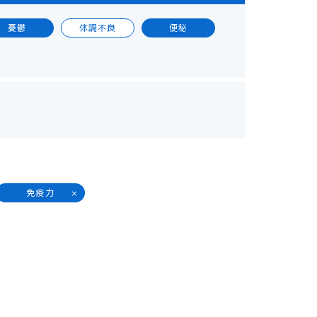
憂鬱
体調不良
便秘
免疫力