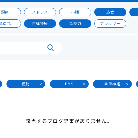
頭痛
ストレス
不眠
過食
肌荒れ
自律神経
免疫力
アレルギー
便秘
PMS
自律神経
該当するブログ記事がありません。