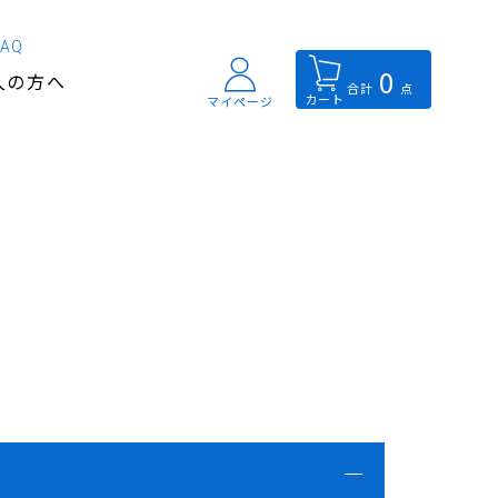
FAQ
0
入の方へ
合計
点
カート
マイページ