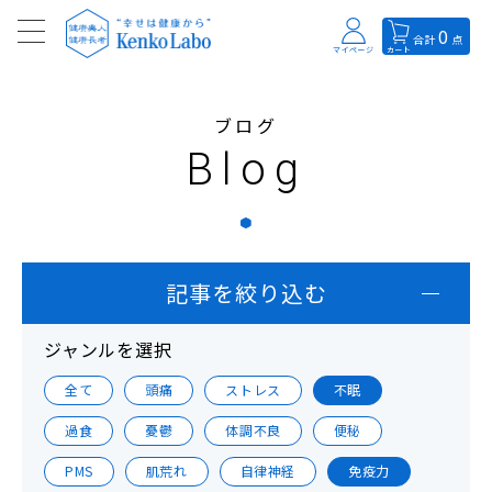
0
合計
点
マイページ
カート
ブログ
Blog
記事を絞り込む
ジャンルを選択
全て
頭痛
ストレス
不眠
過食
憂鬱
体調不良
便秘
PMS
肌荒れ
自律神経
免疫力