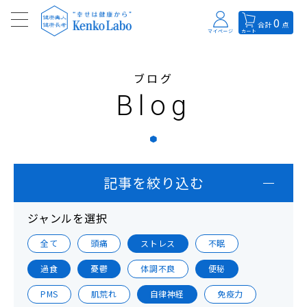
0
合計
点
マイページ
カート
ブログ
Blog
記事を絞り込む
ジャンルを選択
全て
頭痛
ストレス
不眠
過食
憂鬱
体調不良
便秘
PMS
肌荒れ
自律神経
免疫力