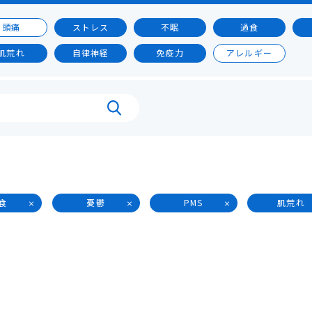
頭痛
ストレス
不眠
過食
肌荒れ
自律神経
免疫力
アレルギー
食
憂鬱
PMS
肌荒れ