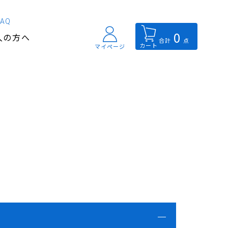
FAQ
0
入の方へ
合計
点
カート
マイページ