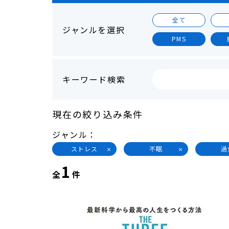
全て
ジャンルを選択
PMS
キーワード検索
現在の絞り込み条件
ジャンル
ストレス
不眠
過
1
全
件