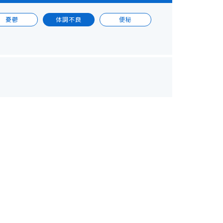
憂鬱
体調不良
便秘