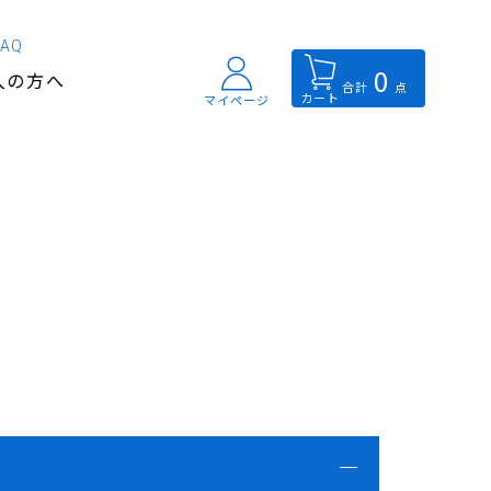
FAQ
0
入の方へ
合計
点
カート
マイページ